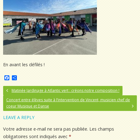
En avant les défilés !
F
P
a
a
c
r
Matinée Jardinage à Atlantic vert : créons notre composition !
e
t
b
a
Concert entre élèves suite à l’intervention de Vincent, musicien chef de
o
g
coeur Musique et Danse
o
e
k
r
LEAVE A REPLY
Votre adresse e-mail ne sera pas publiée.
Les champs
obligatoires sont indiqués avec
*