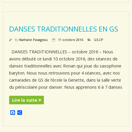
e
t
b
a
o
g
o
e
k
r
DANSES TRADITIONNELLES EN GS
By
Nathalie Pavageau
11 octobre 2016
GS-CP
DANSES TRADITIONNELLES – octobre 2016 – Nous
avons débuté ce lundi 10 octobre 2016, des séances de
danses traditionnelles avec Ronan qui joue du saxophone
baryton. Nous nous retrouvons pour 4 séances, avec nos
camarades de GS de l’école la Genette, dans la salle verte
du périscolaire pour danser. Nous apprenons 6 à 7 danses
Lire la suite
F
P
a
a
c
r
e
t
b
a