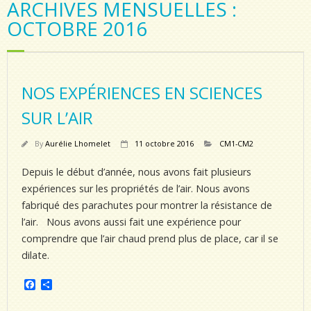
ARCHIVES MENSUELLES :
OCTOBRE 2016
NOS EXPÉRIENCES EN SCIENCES
SUR L’AIR
By
Aurélie Lhomelet
11 octobre 2016
CM1-CM2
Depuis le début d’année, nous avons fait plusieurs
expériences sur les propriétés de l’air. Nous avons
fabriqué des parachutes pour montrer la résistance de
l’air. Nous avons aussi fait une expérience pour
comprendre que l’air chaud prend plus de place, car il se
dilate.
F
P
a
a
c
r