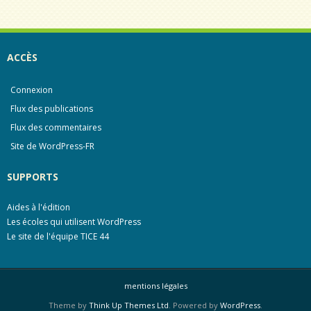
o
g
o
e
k
r
ACCÈS
Connexion
Flux des publications
Flux des commentaires
Site de WordPress-FR
SUPPORTS
Aides à l'édition
Les écoles qui utilisent WordPress
Le site de l'équipe TICE 44
mentions légales
Theme by
Think Up Themes Ltd
. Powered by
WordPress
.