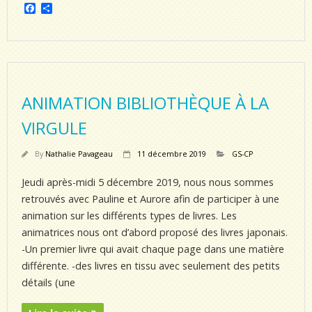
F
P
a
a
c
r
e
t
b
a
o
g
o
e
k
r
ANIMATION BIBLIOTHÈQUE À LA
VIRGULE
By
Nathalie Pavageau
11 décembre 2019
GS-CP
Jeudi après-midi 5 décembre 2019, nous nous sommes
retrouvés avec Pauline et Aurore afin de participer à une
animation sur les différents types de livres. Les
animatrices nous ont d’abord proposé des livres japonais.
-Un premier livre qui avait chaque page dans une matière
différente. -des livres en tissu avec seulement des petits
détails (une