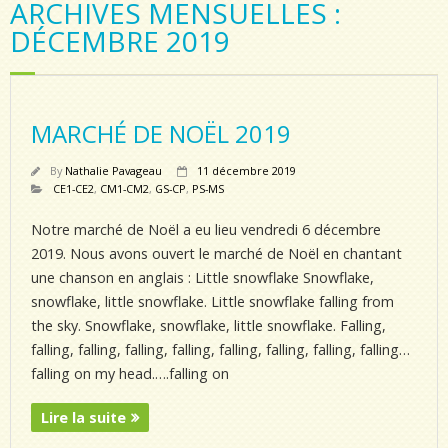
ARCHIVES MENSUELLES :
DÉCEMBRE 2019
MARCHÉ DE NOËL 2019
By
Nathalie Pavageau
11 décembre 2019
CE1-CE2
,
CM1-CM2
,
GS-CP
,
PS-MS
Notre marché de Noël a eu lieu vendredi 6 décembre
2019. Nous avons ouvert le marché de Noël en chantant
une chanson en anglais : Little snowflake Snowflake,
snowflake, little snowflake. Little snowflake falling from
the sky. Snowflake, snowflake, little snowflake. Falling,
falling, falling, falling, falling, falling, falling, falling, falling…
falling on my head.….falling on
Lire la suite