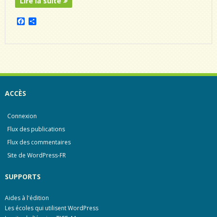
Lire la suite
F
P
a
a
c
r
e
t
b
a
o
g
o
e
k
r
ACCÈS
Connexion
Flux des publications
Flux des commentaires
Site de WordPress-FR
SUPPORTS
Aides à l'édition
Les écoles qui utilisent WordPress