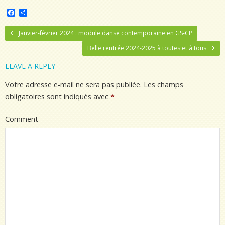
F
P
a
a
c
r
Janvier-février 2024 : module danse contemporaine en GS-CP
e
t
b
a
Belle rentrée 2024-2025 à toutes et à tous
o
g
o
e
LEAVE A REPLY
k
r
Votre adresse e-mail ne sera pas publiée.
Les champs
obligatoires sont indiqués avec
*
Comment