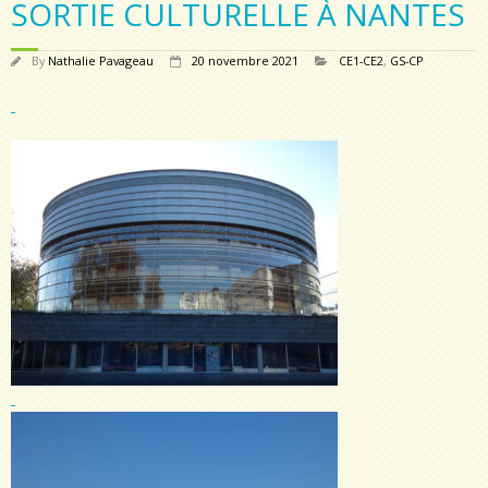
SORTIE CULTURELLE À NANTES
By
Nathalie Pavageau
20 novembre 2021
CE1-CE2
,
GS-CP