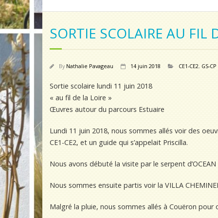
SORTIE SCOLAIRE AU FIL D
By
Nathalie Pavageau
14 juin 2018
CE1-CE2
,
GS-CP
Sortie scolaire lundi 11 juin 2018
« au fil de la Loire »
Œuvres autour du parcours Estuaire
Lundi 11 juin 2018, nous sommes allés voir des oeuvr
CE1-CE2, et un guide qui s’appelait Priscilla.
Nous avons débuté la visite par le serpent d’OCEAN à
Nous sommes ensuite partis voir la VILLA CHEMINE
Malgré la pluie, nous sommes allés à Couëron pou