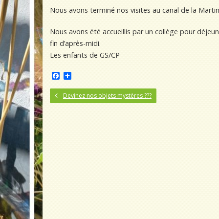
Nous avons terminé nos visites au canal de la Marti
Nous avons été accueillis par un collège pour déjeun
fin d’après-midi.
Les enfants de GS/CP
F
P
a
a
c
r
Devinez nos objets mystères ???
e
t
b
a
o
g
o
e
k
r