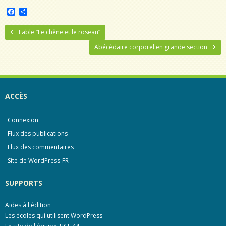
F
P
a
a
c
r
Fable “Le chêne et le roseau”
e
t
b
a
Abécédaire corporel en grande section
o
g
o
e
k
r
ACCÈS
Connexion
Flux des publications
Flux des commentaires
Site de WordPress-FR
SUPPORTS
Aides à l'édition
Les écoles qui utilisent WordPress