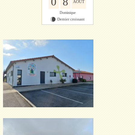
0
8
AOÛT
Dominique
Dernier croissant
W