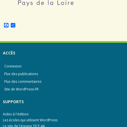
F
P
a
a
c
r
e
t
b
a
o
g
o
e
ACCÈS
k
r
Connexion
Flux des publications
Flux des commentaires
Site de WordPress-FR
SUPPORTS
Aides à l'édition
Les écoles qui utilisent WordPress
Le site de l'équipe TICE 44