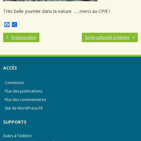
Très belle journée dans la nature …. merci au CPIE !
F
P
a
a
c
r
Erasmus days
Sortie culturelle à Nantes
e
t
b
a
o
g
o
e
k
r
ACCÈS
Connexion
Flux des publications
Flux des commentaires
Site de WordPress-FR
SUPPORTS
Aides à l'édition