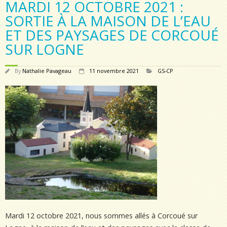
MARDI 12 OCTOBRE 2021 :
SORTIE À LA MAISON DE L’EAU
ET DES PAYSAGES DE CORCOUÉ
SUR LOGNE
By
Nathalie Pavageau
11 novembre 2021
GS-CP
Mardi 12 octobre 2021, nous sommes allés à Corcoué sur