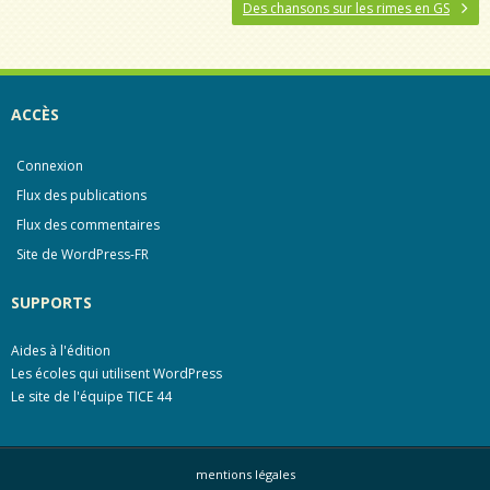
b
a
Des chansons sur les rimes en GS
o
g
o
e
k
r
ACCÈS
Connexion
Flux des publications
Flux des commentaires
Site de WordPress-FR
SUPPORTS
Aides à l'édition
Les écoles qui utilisent WordPress
Le site de l'équipe TICE 44
mentions légales