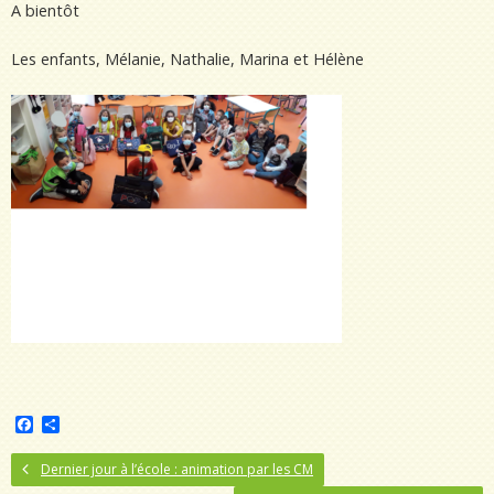
A bientôt
Les enfants, Mélanie, Nathalie, Marina et Hélène
F
P
a
a
c
r
Dernier jour à l’école : animation par les CM
e
t