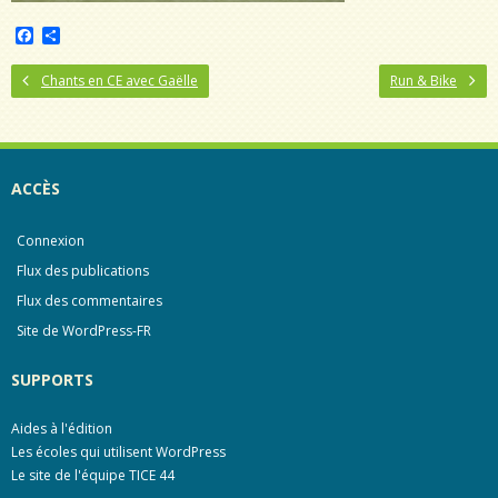
F
P
a
a
c
r
Chants en CE avec Gaëlle
Run & Bike
e
t
b
a
o
g
o
e
k
r
ACCÈS
Connexion
Flux des publications
Flux des commentaires
Site de WordPress-FR
SUPPORTS
Aides à l'édition
Les écoles qui utilisent WordPress
Le site de l'équipe TICE 44