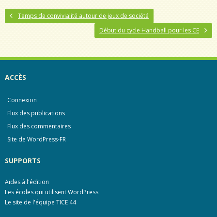
a
a
c
r
Temps de convivialité autour de jeux de société
e
t
b
a
Début du cycle Handball pour les CE
o
g
o
e
k
r
ACCÈS
Connexion
Flux des publications
Flux des commentaires
Site de WordPress-FR
SUPPORTS
Aides à l'édition
Les écoles qui utilisent WordPress
Le site de l'équipe TICE 44