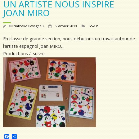
UN ARTISTE NOUS INSPIRE
JOAN MIRO
By
Nathalie Pavageau
5 janvier 2019
GS-CP
En classe de grande section, nous débutons un travail autour de
l’artiste espagnol Joan MIRO…
Productions à suivre
F
P